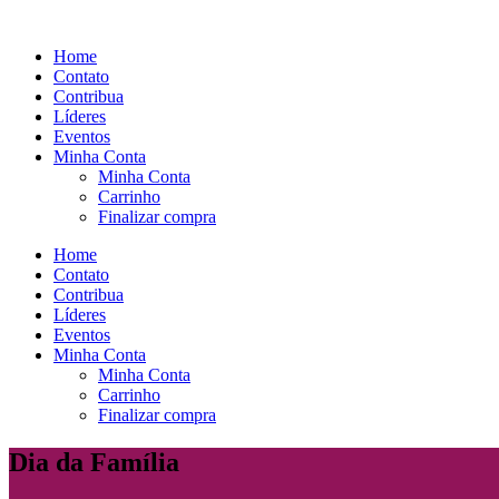
Ir
para
Home
o
Contato
conteúdo
Contribua
Líderes
Eventos
Minha Conta
Minha Conta
Carrinho
Finalizar compra
Home
Contato
Contribua
Líderes
Eventos
Minha Conta
Minha Conta
Carrinho
Finalizar compra
Dia da Família