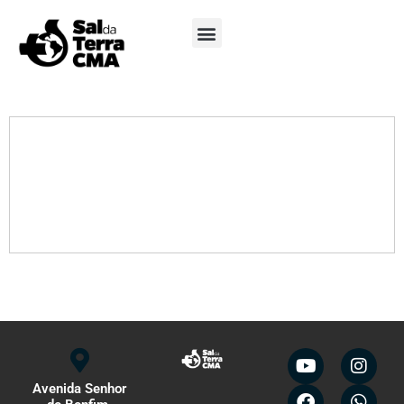
Minha Conta
Avenida Senhor