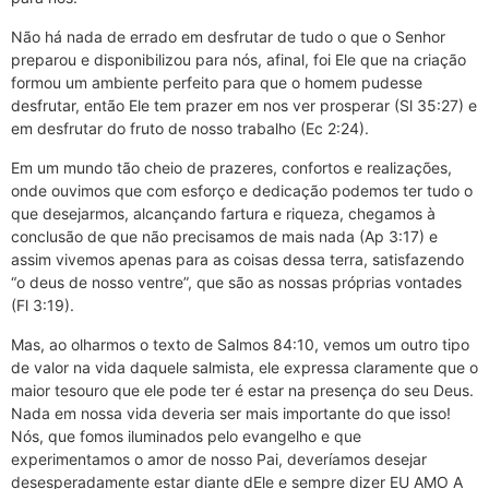
Não há nada de errado em desfrutar de tudo o que o Senhor
preparou e disponibilizou para nós, afinal, foi Ele que na criação
formou um ambiente perfeito para que o homem pudesse
desfrutar, então Ele tem prazer em nos ver prosperar (Sl 35:27) e
em desfrutar do fruto de nosso trabalho (Ec 2:24).
Em um mundo tão cheio de prazeres, confortos e realizações,
onde ouvimos que com esforço e dedicação podemos ter tudo o
que desejarmos, alcançando fartura e riqueza, chegamos à
conclusão de que não precisamos de mais nada (Ap 3:17) e
assim vivemos apenas para as coisas dessa terra, satisfazendo
“o deus de nosso ventre”, que são as nossas próprias vontades
(Fl 3:19).
Mas, ao olharmos o texto de Salmos 84:10, vemos um outro tipo
de valor na vida daquele salmista, ele expressa claramente que o
maior tesouro que ele pode ter é estar na presença do seu Deus.
Nada em nossa vida deveria ser mais importante do que isso!
Nós, que fomos iluminados pelo evangelho e que
experimentamos o amor de nosso Pai, deveríamos desejar
desesperadamente estar diante dEle e sempre dizer EU AMO A