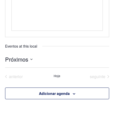
Eventos at this local
Próximos
Selecione
a
data.
Eventos
Eventos
anterior
Hoje
seguinte
Adicionar agenda